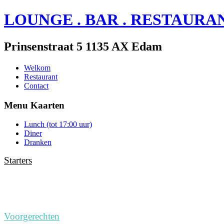
LOUNGE . BAR . RESTAURA
Prinsenstraat 5 1135 AX Edam
Welkom
Restaurant
Contact
Menu Kaarten
Lunch (tot 17:00 uur)
Diner
Dranken
Starters
*
Broodplankje met aioli, tapenade, olijven
Bread with Aioli, tapenade, olives
*
Flammkuchen met spekjes, rode ui, creme fraiche
Flammkuchen with bacon, red onion, cream cheese.
Voorgerechten